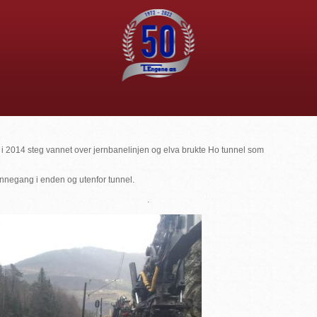
r i 2014 steg vannet over jernbanelinjen og elva brukte Ho tunnel som
kinnegang i enden og utenfor tunnel.
.