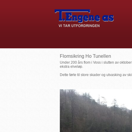
Flomsikring Ho Tunellen
Under 200 års flom i Voss i slutten av oktobe
ekstra elveløp.
Dette førte til store skader og utvasking av s